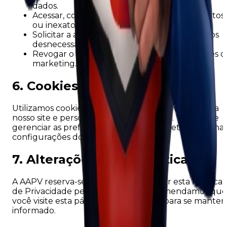
dados.
Acessar, corrigir ou atualizar dados incompletos
ou inexatos.
Solicitar a anonimização ou exclusão de dados
desnecessários.
Revogar o consentimento para comunicações d
marketing.
6. Cookies
Utilizamos cookies para entender como você utiliza
nosso site e personalizar sua navegação. Você pode
gerenciar as preferências de cookies diretamente na
configurações do seu navegador.
7. Alterações nesta política
A AAPV reserva-se o direito de atualizar esta Política
de Privacidade periodicamente. Recomendamos que
você visite esta página regularmente para se manter
informado.