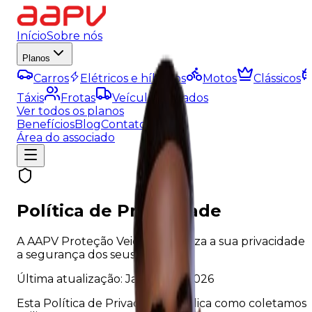
Início
Sobre nós
Planos
Carros
Elétricos e híbridos
Motos
Clássicos
Táxis
Frotas
Veículos Pesados
Ver todos os planos
Benefícios
Blog
Contato
Área do associado
Política de Privacidade
A AAPV Proteção Veicular valoriza a sua privacidade 
a segurança dos seus dados.
Última atualização: Janeiro de 2026
Esta Política de Privacidade explica como coletamos,