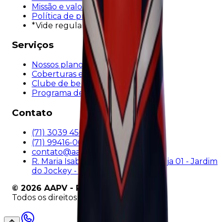
Missão e valores
Política de privacidade
*Vide regulamento
Serviços
Nossos planos
Coberturas e proteções
Clube de benefícios
Programa de indicação
Contato
(71) 3039 4500
(71) 99416-0062
contato@aapv.com.br
R. Maria Isabel dos Santos, 520 - Loja 01 - Jardim
do Jockey - Lauro de Freitas - BA
©
2026
AAPV - Proteção Veicular.
Todos os direitos reservados.