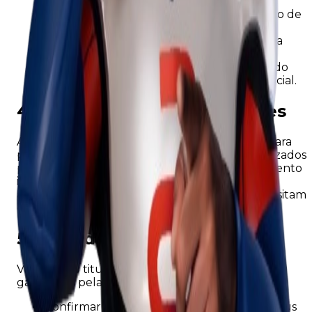
Empresas de Assistência 24h:
Para envio de
guinchos ou socorro mecânico.
Oficinas e Parceiros Credenciados:
Para
realização de reparos no veículo.
Órgãos Reguladores e Judiciais:
Quando
houver obrigação legal ou requisição judicial.
4. Segurança das informações
Adotamos medidas técnicas e administrativas para
proteger seus dados contra acessos não autorizados,
perda, alteração ou qualquer forma de tratamento
inadequado. O acesso às informações é restrito
apenas a colaboradores autorizados que necessitam
delas para suas funções.
5. Seus direitos (LGPD)
Você, como titular dos dados, possui direitos
garantidos pela lei, incluindo:
Confirmar a existência do tratamento de seus