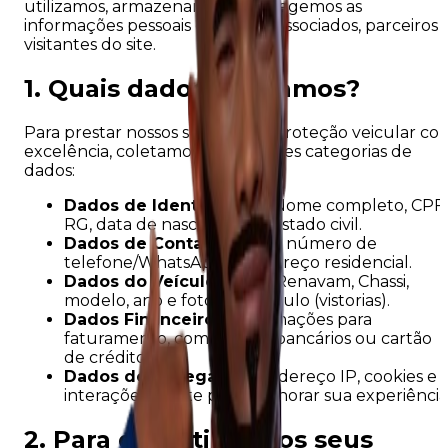
utilizamos, armazenamos e protegemos as
informações pessoais de nossos associados, parceiros 
visitantes do site.
1. Quais dados coletamos?
Para prestar nossos serviços de proteção veicular co
excelência, coletamos as seguintes categorias de
dados:
Dados de Identificação:
Nome completo, CPF,
RG, data de nascimento e estado civil.
Dados de Contato:
E-mail, número de
telefone/WhatsApp e endereço residencial.
Dados do Veículo:
Placa, Renavam, Chassi,
modelo, ano e fotos do veículo (vistorias).
Dados Financeiros:
Informações para
faturamento, como dados bancários ou cartão
de crédito.
Dados de Navegação:
Endereço IP, cookies e
interações no site para melhorar sua experiência
2. Para que utilizamos seus