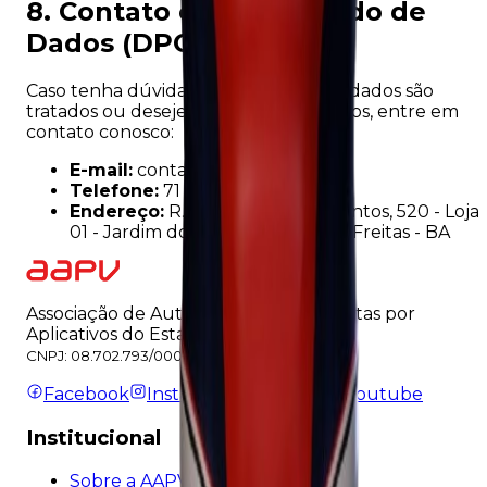
8. Contato e Encarregado de
Dados (DPO)
Caso tenha dúvidas sobre como seus dados são
tratados ou deseje exercer seus direitos, entre em
contato conosco:
E-mail:
contato@aapv.com.br
Telefone:
71 3039 4500
Endereço:
R. Maria Isabel dos Santos, 520 - Loja
01 - Jardim do Jockey - Lauro de Freitas - BA
Associação de Autogestão dos Motoristas por
Aplicativos do Estado da Bahia.
CNPJ: 08.702.793/0001-00
Facebook
Instagram
LinkedIn
Youtube
Institucional
Sobre a AAPV